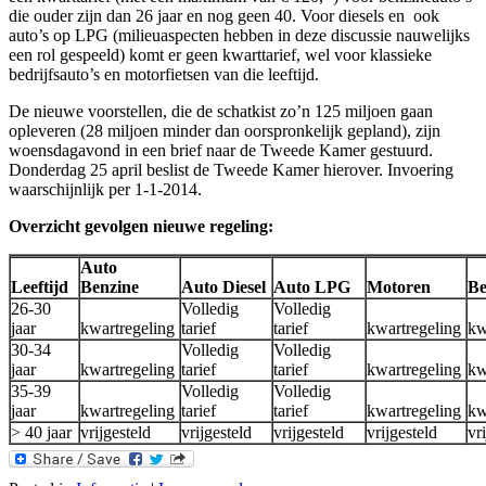
die ouder zijn dan 26 jaar en nog geen 40. Voor diesels en ook
auto’s op LPG (milieuaspecten hebben in deze discussie nauwelijks
een rol gespeeld) komt er geen kwarttarief, wel voor klassieke
bedrijfsauto’s en motorfietsen van die leeftijd.
De nieuwe voorstellen, die de schatkist zo’n 125 miljoen gaan
opleveren (28 miljoen minder dan oorspronkelijk gepland), zijn
woensdagavond in een brief naar de Tweede Kamer gestuurd.
Donderdag 25 april beslist de Tweede Kamer hierover. Invoering
waarschijnlijk per 1-1-2014.
Overzicht gevolgen nieuwe regeling:
Auto
Leeftijd
Benzine
Auto Diesel
Auto LPG
Motoren
Be
26-30
Volledig
Volledig
jaar
kwartregeling
tarief
tarief
kwartregeling
kw
30-34
Volledig
Volledig
jaar
kwartregeling
tarief
tarief
kwartregeling
kw
35-39
Volledig
Volledig
jaar
kwartregeling
tarief
tarief
kwartregeling
kw
> 40 jaar
vrijgesteld
vrijgesteld
vrijgesteld
vrijgesteld
vr