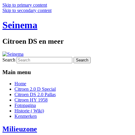
Skip to primary content
Skip to secondary content
Seinema
Citroen DS en meer
Search
Main menu
Home
Citroen 2.0 D Special
Citroen DS 2.0 Pallas
Citroen HY 1958
Fotopagina
Historie ( Wiki)
Kenmerken
Milieuzone