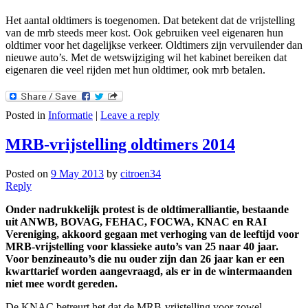
Het aantal oldtimers is toegenomen. Dat betekent dat de vrijstelling
van de mrb steeds meer kost. Ook gebruiken veel eigenaren hun
oldtimer voor het dagelijkse verkeer. Oldtimers zijn vervuilender dan
nieuwe auto’s. Met de wetswijziging wil het kabinet bereiken dat
eigenaren die veel rijden met hun oldtimer, ook mrb betalen.
Posted in
Informatie
|
Leave a reply
MRB-vrijstelling oldtimers 2014
Posted on
9 May 2013
by
citroen34
Reply
Onder nadrukkelijk protest is de oldtimeralliantie, bestaande
uit ANWB, BOVAG, FEHAC, FOCWA, KNAC en RAI
Vereniging, akkoord gegaan met verhoging van de leeftijd voor
MRB-vrijstelling voor klassieke auto’s van 25 naar 40 jaar.
Voor benzineauto’s die nu ouder zijn dan 26 jaar kan er een
kwarttarief worden aangevraagd, als er in de wintermaanden
niet mee wordt gereden.
De KNAC betreurt het dat de MRB-vrijstelling voor zowel