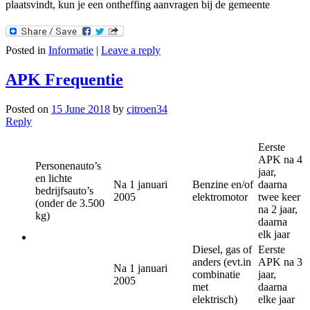
plaatsvindt, kun je een ontheffing aanvragen bij de gemeente
Posted in
Informatie
|
Leave a reply
APK Frequentie
Posted on
15 June 2018
by
citroen34
Reply
Eerste
APK na 4
Personenauto’s
jaar,
en lichte
Na 1 januari
Benzine en/of
daarna
bedrijfsauto’s
2005​
elektromotor​
twee keer
(onder de 3.500
na 2 jaar,
kg)​
daarna
elk jaar​
Diesel, gas of
Eerste
anders (evt.in
APK na 3
Na 1 januari
combinatie
jaar,
2005​
met
daarna
elektrisch)​
elke jaar​