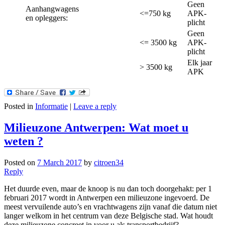
Geen
Aanhangwagens
<=750 kg
APK-
en opleggers:
plicht
Geen
<= 3500 kg
APK-
plicht
Elk jaar
> 3500 kg
APK
Posted in
Informatie
|
Leave a reply
Milieuzone Antwerpen: Wat moet u
weten ?
Posted on
7 March 2017
by
citroen34
Reply
Het duurde even, maar de knoop is nu dan toch doorgehakt: per 1
februari 2017 wordt in Antwerpen een milieuzone ingevoerd. De
meest vervuilende auto’s en vrachtwagens zijn vanaf die datum niet
langer welkom in het centrum van deze Belgische stad. Wat houdt
deze milieuzone concreet in voor u als transportbedrijf?